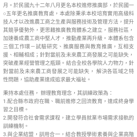
月。於民國九十二年八月更名本校進修推廣部，於民國一
○五年更名推廣教育處，本處除秉承本校培育實用高級科
技人才以改進農工商之生產與服務技術及管理方法，提升
其競爭優勢外，更思藉推廣教育體系之建立，服務社區，
加速養成農工商中堅人才，推動產業再升級。本體系包含
三個工作環－試驗研究、推廣服務與教育推廣，互相支
援、相輔相成；針對當前及未來農工商發展之可能缺失，
突破產業經營管理之瓶頸。結合全校各學院人力物力，針
對當前及未來農工商發展之可能缺失，
解決各區域之特
性問題，協助產業達成追求最大福祉。
秉持本處任務， 辦理教育理念，其訓練政策為：
1.
配合縣市政府在職、職前進修之回流教育，達成終身學
習之目標。
2.
開發符合社會需求課程，建立學員就業市場需求接軌的
訓練機制。
3.
與企業結盟，訓用合一，結合教授學術素養與企業高階