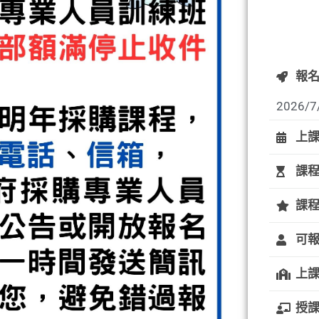
報
2026/7
上
課
課
可
上
授