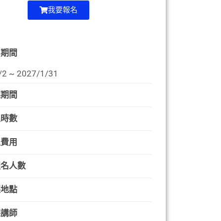
我要報名
名期間
/2 ~ 2027/1/31
課期間
程時數
程費用
報名人數
課地點
課講師